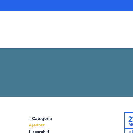
2
Categoría
Ajedrez
AB
{{ search }}