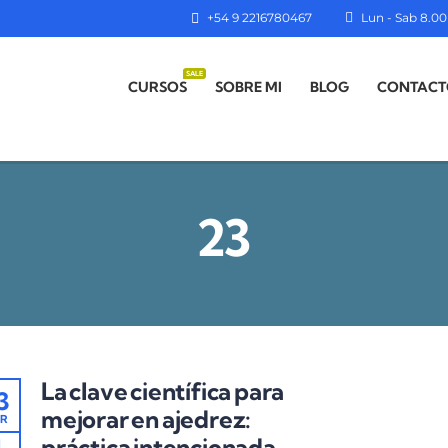
+54 9 2216780467
Lun - Sab 8.00 
SALE
CURSOS
SOBRE MI
BLOG
CONTACT
23
La clave científica para
3
mejorar en ajedrez:
R
práctica intencionada
1