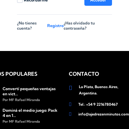
Recordarme
Acceder
¿No tienes
¿Has olvidado tu
Registro
cuenta?
contraseña?
S POPULARES
CONTACTO
La Plata, Buenos Aires,
Convertí pequeñas ventajas
Argentina.
en vict...
Por MF Rafael Miranda
Tel.: +54 9 2216780467
Dominá el medio juego: Pack
info@ajedrezenminutos.com
4 en 1...
Por MF Rafael Miranda