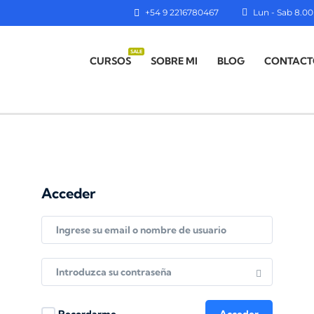
+54 9 2216780467
Lun - Sab 8.00 
SALE
CURSOS
SOBRE MI
BLOG
CONTACT
Acceder