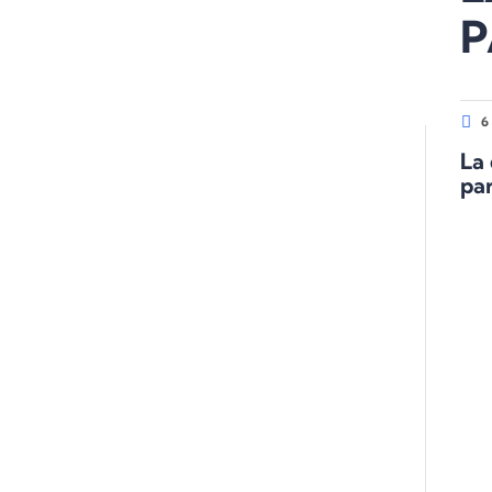
P
6
La
pa