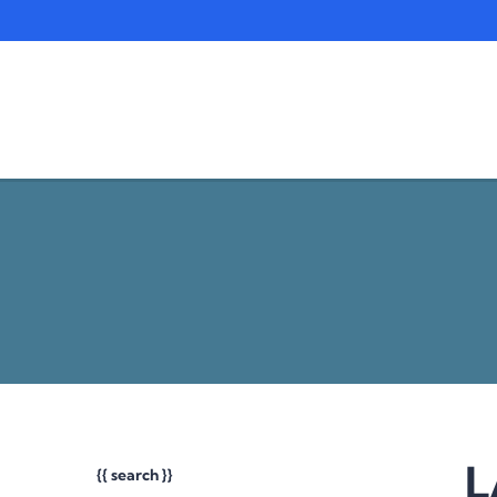
L
{{ search }}