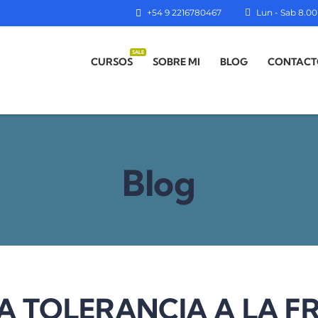
+54 9 2216780467
Lun - Sab 8.00 
SALE
CURSOS
SOBRE MI
BLOG
CONTACT
Blog
A TOLERANCIA A LA 