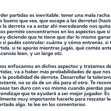
der partidas es inevitable, tener una mala rach
 bueno que sea, que escape a las derrotas (hasta
 la derrota va a estar ahí merodeando nos quita
nos permite
concentrarnos en los aspectos
que si
toy diciendo
que te tiene que dar lo mismo ganar
e
si podés controlar
: cuánto y cómo entrenás, si
tida, si te apurás mientras jugás, qué comés antes
cansás bien, y un largo etc.
 nos enfocamos en dichos aspectos y tratamos d
tidas, va a haber más probabilidades de que no
 la posibilidad de derrota. Desarrollar la toleran
nstante,
no se da de un día para el otro. Te reco
 seas tan duro con vos mismo cuando pierdas pa
rendizaje
que te ayudará a ser mejor jugador. Es 
lmente muy importante hacerlo para rescatar le
rtado algo, te leo en los comentarios.