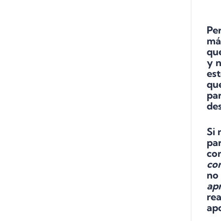
Per
más
que
y 
es
qu
par
des
Si
par
con
co
no
ap
rea
apo