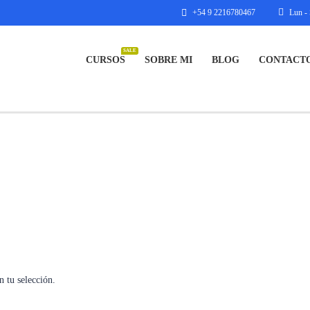
+54 9 2216780467
Lun - 
SALE
CURSOS
SOBRE MI
BLOG
CONTACT
 tu selección.